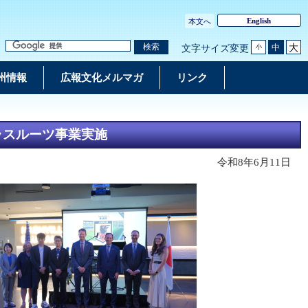
English
本文へ
大
検索
中
文字サイズ変更
小
州情報
広報文化メルマガ
リンク
グラスルーツ事業実施
令和8年6月11日