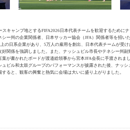
スキャンプ地とするFIFA2026日本代表チームを歓迎するため
シー州の企業関係者、日本サッカー協会（JFA）関係者等を招い
以上の日系企業があり、5万人の雇用を創出、日本代表チームが受
友好関係を強調しました。また、ナッシュビル市長やテネシー州副
葉が書かれたボードが渡邉総領事から宮本JFA会長に手渡されま
ビル和太鼓グループのパフォーマンスが披露された後、ナッシュビル
場すると、観客の興奮と熱気に会場は大いに盛り上がりました。