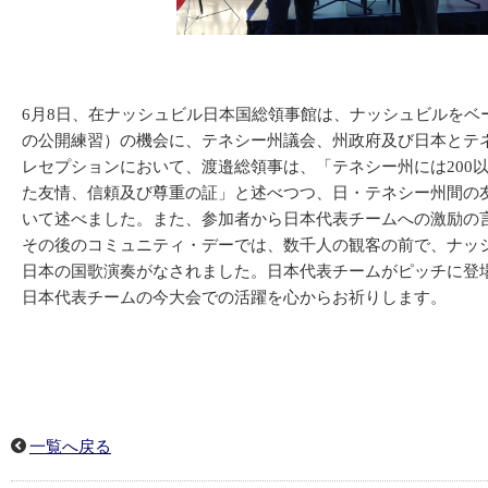
6月8日、在ナッシュビル日本国総領事館は、ナッシュビルをベー
の公開練習）の機会に、テネシー州議会、州政府及び日本とテネ
レセプションにおいて、渡邉総領事は、「テネシー州には200
た友情、信頼及び尊重の証」と述べつつ、日・テネシー州間の
いて述べました。また、参加者から日本代表チームへの激励の言
その後のコミュニティ・デーでは、数千人の観客の前で、ナッシュ
日本の国歌演奏がなされました。日本代表チームがピッチに登
日本代表チームの今大会での活躍を心からお祈りします。
一覧へ戻る