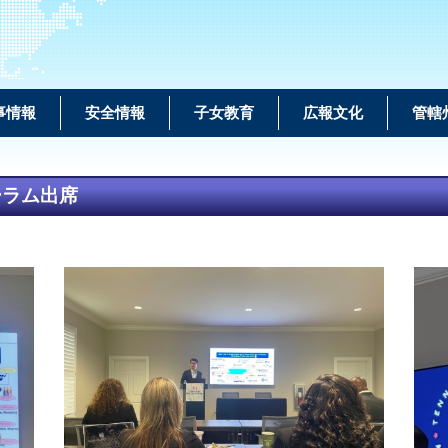
事情報
安全情報
子女教育
広報文化
管轄
ーラム出席