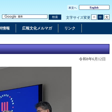
English
本文へ
大
検索
中
文字サイズ変更
小
州情報
広報文化メルマガ
リンク
令和8年6月12日